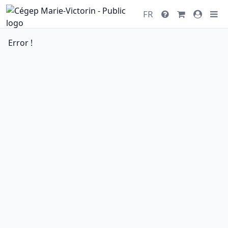
FR
Error !